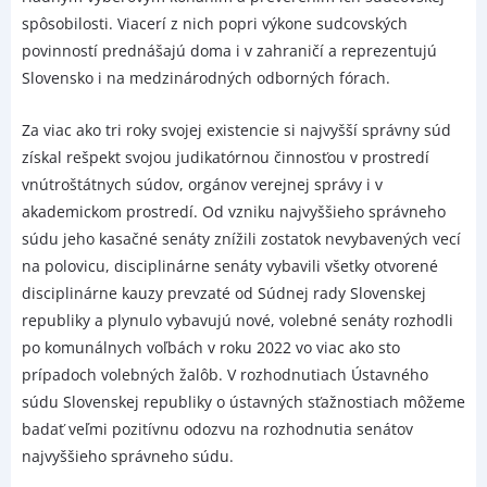
spôsobilosti. Viacerí z nich popri výkone sudcovských
povinností prednášajú doma i v zahraničí a reprezentujú
Slovensko i na medzinárodných odborných fórach.
Za viac ako tri roky svojej existencie si najvyšší správny súd
získal rešpekt svojou judikatórnou činnosťou v prostredí
vnútroštátnych súdov, orgánov verejnej správy i v
akademickom prostredí. Od vzniku najvyššieho správneho
súdu jeho kasačné senáty znížili zostatok nevybavených vecí
na polovicu, disciplinárne senáty vybavili všetky otvorené
disciplinárne kauzy prevzaté od Súdnej rady Slovenskej
republiky a plynulo vybavujú nové, volebné senáty rozhodli
po komunálnych voľbách v roku 2022 vo viac ako sto
prípadoch volebných žalôb. V rozhodnutiach Ústavného
súdu Slovenskej republiky o ústavných sťažnostiach môžeme
badať veľmi pozitívnu odozvu na rozhodnutia senátov
najvyššieho správneho súdu.