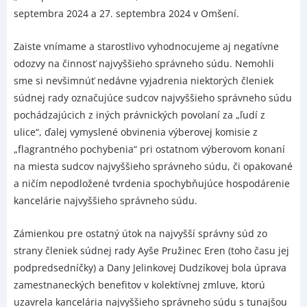
septembra 2024 a 27. septembra 2024 v Omšení.
Zaiste vnímame a starostlivo vyhodnocujeme aj negatívne
odozvy na činnosť najvyššieho správneho súdu. Nemohli
sme si nevšimnúť nedávne vyjadrenia niektorých členiek
súdnej rady označujúce sudcov najvyššieho správneho súdu
pochádzajúcich z iných právnických povolaní za „ľudí z
ulice“, ďalej vymyslené obvinenia výberovej komisie z
„flagrantného pochybenia“ pri ostatnom výberovom konaní
na miesta sudcov najvyššieho správneho súdu, či opakované
a ničím nepodložené tvrdenia spochybňujúce hospodárenie
kancelárie najvyššieho správneho súdu.
Zámienkou pre ostatný útok na najvyšší správny súd zo
strany členiek súdnej rady Ayše Pružinec Eren (toho času jej
podpredsedníčky) a Dany Jelinkovej Dudzíkovej bola úprava
zamestnaneckých benefitov v kolektívnej zmluve, ktorú
uzavrela kancelária najvyššieho správneho súdu s tunajšou