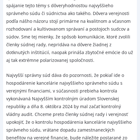
spájanie tejto témy s dôveryhodnosťou najvyššieho
správneho súdu či súdnictva ako takého. Dôvera verejnosti
podľa nášho názoru stojí primárne na kvalitnom a včasnom
rozhodovaní a kultivovanom správaní a postojoch sudcov a
súdov. Sme tej mienky, že spôsob komunikácie, ktoré zvolili
členky súdnej rady, nepridáva na dôvere žiadnej z
dotknutých inštitúcií, naopak prináša zbytočné emócie do už
aj tak extrémne polarizovanej spoločnosti.
Najvyšší správny súd dáva do pozornosti, že pokiaľ ide o
hospodárenie kancelárie najvyššieho správneho súdu s
verejnými financiami, v súčasnosti prebieha kontrola
vykonávaná Najvyšším kontrolným úradom Slovenskej
republiky a dňa 8. októbra 2024 by mal začať kontrolný
vládny audit. Chceme preto členky súdnej rady i verejnosť
upokojiť, že o kontrolu hospodárenia kancelárie najvyššieho
správneho súdu, vrátane dopadu zamestnaneckých
benefitov na verejné financie, bude náležite postarané zo