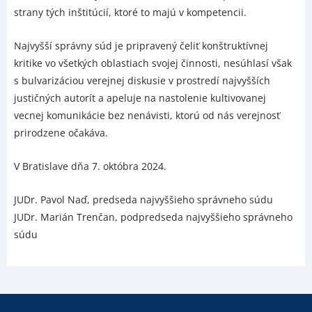
strany tých inštitúcií, ktoré to majú v kompetencii.
Najvyšší správny súd je pripravený čeliť konštruktívnej
kritike vo všetkých oblastiach svojej činnosti, nesúhlasí však
s bulvarizáciou verejnej diskusie v prostredí najvyšších
justičných autorít a apeluje na nastolenie kultivovanej
vecnej komunikácie bez nenávisti, ktorú od nás verejnosť
prirodzene očakáva.
V Bratislave dňa 7. októbra 2024.
JUDr. Pavol Naď, predseda najvyššieho správneho súdu
JUDr. Marián Trenčan, podpredseda najvyššieho správneho
súdu