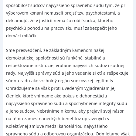
spôsobilosť sudcov najvyššieho správneho súdu tým, že pri
výberovom konaní nemuseli prejsť tzv. psychotestami, a
deklamujú, že v justícii nemá čo robiť sudca, ktorého
psychickú pohodu na pracovisku musí zabezpečiť jeho
domáci miláčik.
Sme presvedčení, že základným kameňom našej
demokratickej spoločnosti sú funkčné, stabilné a
rešpektované inštitúcie, vrátane najvyšších súdov i súdnej
rady. Najvyšší správny súd a jeho vedenie si ctí a rešpektuje
súdnu radu ako vrcholný orgán sudcovskej legitimity.
Ohradzujeme sa však proti uvedeným vyjadreniam jej
členiek, ktoré vnímame ako pokus o dehonestáciu
najvyššieho správneho súdu a spochybnenie integrity súdu
a jeho sudcov. Nebránime nikomu, aby prejavil svoj názor
na tému zamestnaneckých benefitov upravených v
Kolektívnej zmluve medzi kanceláriou najvyššieho
správneho súdu a odborovou organizáciou. Odmietame však