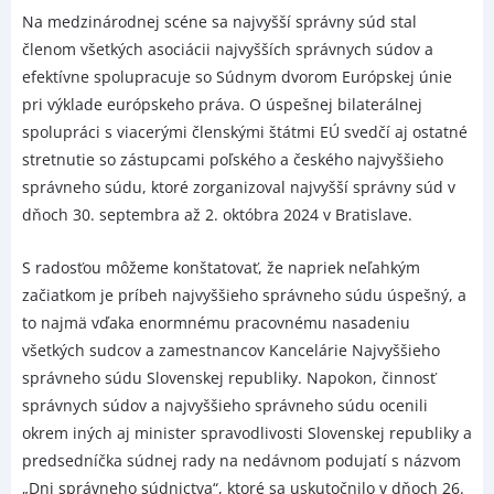
Na medzinárodnej scéne sa najvyšší správny súd stal
členom všetkých asociácii najvyšších správnych súdov a
efektívne spolupracuje so Súdnym dvorom Európskej únie
pri výklade európskeho práva. O úspešnej bilaterálnej
spolupráci s viacerými členskými štátmi EÚ svedčí aj ostatné
stretnutie so zástupcami poľského a českého najvyššieho
správneho súdu, ktoré zorganizoval najvyšší správny súd v
dňoch 30. septembra až 2. októbra 2024 v Bratislave.
S radosťou môžeme konštatovať, že napriek neľahkým
začiatkom je príbeh najvyššieho správneho súdu úspešný, a
to najmä vďaka enormnému pracovnému nasadeniu
všetkých sudcov a zamestnancov Kancelárie Najvyššieho
správneho súdu Slovenskej republiky. Napokon, činnosť
správnych súdov a najvyššieho správneho súdu ocenili
okrem iných aj minister spravodlivosti Slovenskej republiky a
predsedníčka súdnej rady na nedávnom podujatí s názvom
„Dni správneho súdnictva“, ktoré sa uskutočnilo v dňoch 26.