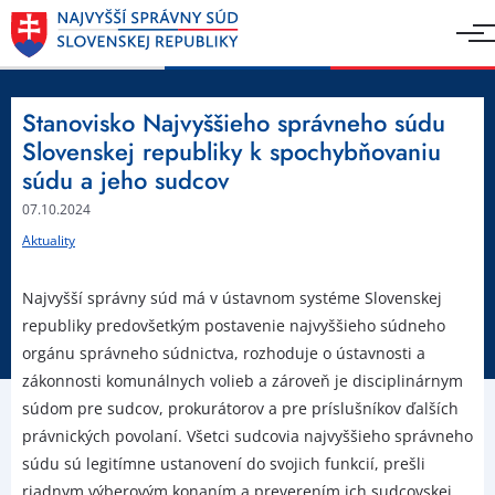
Stanovisko Najvyššieho správneho súdu
Slovenskej republiky k spochybňovaniu
súdu a jeho sudcov
07.10.2024
Aktuality
Najvyšší správny súd má v ústavnom systéme Slovenskej
republiky predovšetkým postavenie najvyššieho súdneho
orgánu správneho súdnictva, rozhoduje o ústavnosti a
zákonnosti komunálnych volieb a zároveň je disciplinárnym
súdom pre sudcov, prokurátorov a pre príslušníkov ďalších
právnických povolaní. Všetci sudcovia najvyššieho správneho
súdu sú legitímne ustanovení do svojich funkcií, prešli
riadnym výberovým konaním a preverením ich sudcovskej