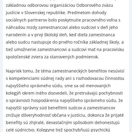
základnou odborovou organizáciou Odborového zväzu
justície v Slovenskej republike. Predmetom dohody
sociálnych partnerov bolo poskytnutie pracovného voľna s
náhradou mzdy zamestnancovi alebo sudcovi v deň jeho
narodenín a v prvý školský deň, keď dieťa zamestnanca
alebo sudcu nastupuje do prvého ročníka základnej školy, a
tiež umožnenie zamestnancovi a sudcovi mať na pracovisku
spoločenské zviera za stanovených podmienok.
Napriek tomu, že téma zamestnaneckých benefitov nesúvisí
s kompetenciami súdnej rady ani s rozhodovacou činnosťou
najvyššieho správneho súdu, sme sa od menovaných
kolegýň okrem iného dozvedeli, že pretrvávajú pochybnosti
o správnosti hospodárenia najvyššieho správneho súdu, že
najvyšší správny súd benefitmi sudcov a zamestnancov
znižuje dôveryhodnosť občana v justíciu, dokonca že prijaté
benefity sú zhýralé, devastačným spôsobom dehonestujú
celé súdnictvo. Kolegyne tiež spochybňujú psychickú