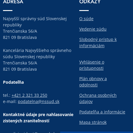
ADRESA
ODKAZY
Najvyšší správny súd Slovenskej
O súde
republiky
Vedenie súdu
Trenčianska 56/A
821 09 Bratislava
Slobodný prístup k
informáciám
Kancelária Najvyššieho správneho
súdu Slovenskej republiky
Vyhlásenie o
Trenčianska 56/A
prístupnosti
821 09 Bratislava
Plán obnovy a
Podateľňa
odolnosti
tel.:
+421 2 321 33 250
Ochrana osobných
e-mail:
podatelna@nssud.sk
údajov
Podateľňa a informácie
Kontaktné údaje pre nahlasovanie
zistených zraniteľností
Mapa stránok