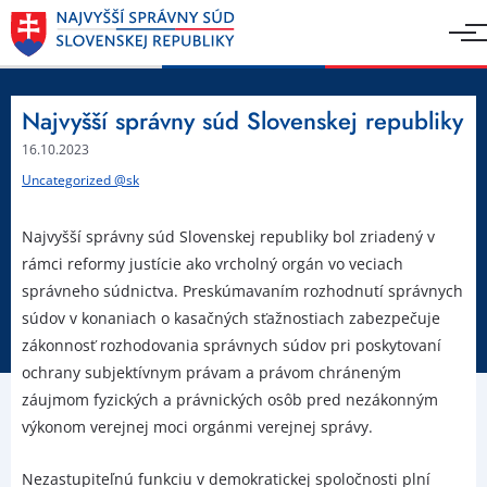
Najvyšší správny súd Slovenskej republiky
16.10.2023
Uncategorized @sk
Najvyšší správny súd Slovenskej republiky bol zriadený v
rámci reformy justície ako vrcholný orgán vo veciach
správneho súdnictva. Preskúmavaním rozhodnutí správnych
súdov v konaniach o kasačných sťažnostiach zabezpečuje
zákonnosť rozhodovania správnych súdov pri poskytovaní
ochrany subjektívnym právam a právom chráneným
záujmom fyzických a právnických osôb pred nezákonným
výkonom verejnej moci orgánmi verejnej správy.
Nezastupiteľnú funkciu v demokratickej spoločnosti plní