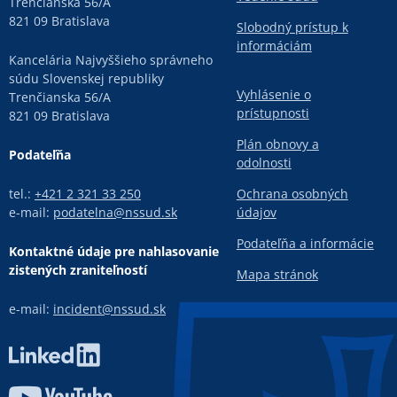
Trenčianska 56/A
821 09 Bratislava
Slobodný prístup k
informáciám
Kancelária Najvyššieho správneho
súdu Slovenskej republiky
Vyhlásenie o
Trenčianska 56/A
prístupnosti
821 09 Bratislava
Plán obnovy a
Podateľňa
odolnosti
tel.:
+421 2 321 33 250
Ochrana osobných
e-mail:
podatelna@nssud.sk
údajov
Podateľňa a informácie
Kontaktné údaje pre nahlasovanie
zistených zraniteľností
Mapa stránok
e-mail:
incident@nssud.sk