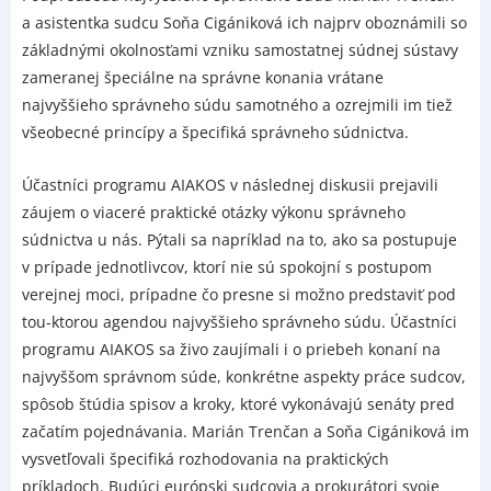
a asistentka sudcu Soňa Cigániková ich najprv oboznámili so
základnými okolnosťami vzniku samostatnej súdnej sústavy
zameranej špeciálne na správne konania vrátane
najvyššieho správneho súdu samotného a ozrejmili im tiež
všeobecné princípy a špecifiká správneho súdnictva.
Účastníci programu AIAKOS v následnej diskusii prejavili
záujem o viaceré praktické otázky výkonu správneho
súdnictva u nás. Pýtali sa napríklad na to, ako sa postupuje
v prípade jednotlivcov, ktorí nie sú spokojní s postupom
verejnej moci, prípadne čo presne si možno predstaviť pod
tou-ktorou agendou najvyššieho správneho súdu. Účastníci
programu AIAKOS sa živo zaujímali i o priebeh konaní na
najvyššom správnom súde, konkrétne aspekty práce sudcov,
spôsob štúdia spisov a kroky, ktoré vykonávajú senáty pred
začatím pojednávania. Marián Trenčan a Soňa Cigániková im
vysvetľovali špecifiká rozhodovania na praktických
príkladoch. Budúci európski sudcovia a prokurátori svoje