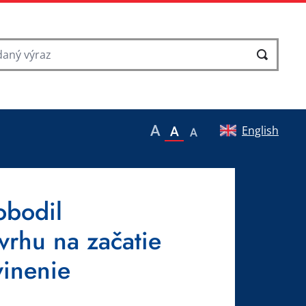
English
obodil
vrhu na začatie
vinenie