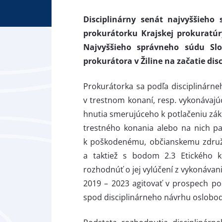
Disciplinárny senát najvyššieho
prokurátorku Krajskej prokuratúry
Najvyššieho správneho súdu Sl
prokurátora v Žiline na začatie di
Prokurátorka sa podľa disciplinárne
v trestnom konaní, resp. vykonávajúc
hnutia smerujúceho k potlačeniu zákl
trestného konania alebo na nich pa
k poškodenému, občianskemu združen
a taktiež s bodom 2.3 Etického 
rozhodnúť o jej vylúčení z vykonávan
2019 – 2023 agitovať v prospech p
spod disciplinárneho návrhu oslobodil