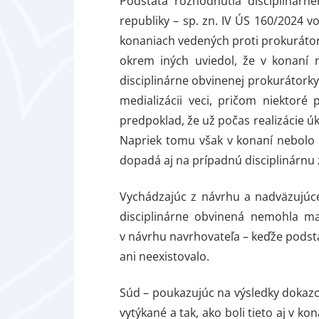
Podstata rozhodnutia disciplinárn
republiky – sp. zn. IV ÚS 160/2024 v
konaniach vedených proti prokurátoro
okrem iných uviedol, že v konaní n
disciplinárne obvinenej prokurátorky
medializácii veci, pričom niektoré
predpoklad, že už počas realizácie úk
Napriek tomu však v konaní nebolo p
dopadá aj na prípadnú disciplinárnu
Vychádzajúc z návrhu a nadväzujúce
disciplinárne obvinená nemohla ma
v návrhu navrhovateľa – keďže podsta
ani neexistovalo.
Súd – poukazujúc na výsledky dokazov
vytýkané a tak, ako boli tieto aj v 