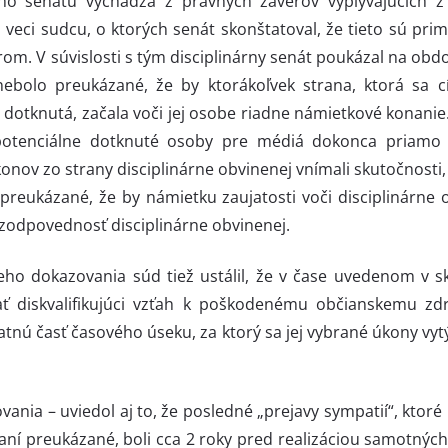
eho senátu vychádza z právnych záverov vyplývajúcich 
o veci sudcu, o ktorých senát skonštatoval, že tieto sú prim
m. V súvislosti s tým disciplinárny senát poukázal na obdo
ebolo preukázané, že by ktorákoľvek strana, ktorá sa c
 dotknutá, začala voči jej osobe riadne námietkové konanie. 
 potenciálne dotknuté osoby pre médiá dokonca priamo i
onov zo strany disciplinárne obvinenej vnímali skutočnosti,
reukázané, že by námietku zaujatosti voči disciplinárne o
 zodpovednosť disciplinárne obvinenej.
ho dokazovania súd tiež ustálil, že v čase uvedenom v sk
ť diskvalifikujúci vzťah k poškodenému občianskemu zd
tnú časť časového úseku, za ktorý sa jej vybrané úkony vy
ania – uviedol aj to, že posledné „prejavy sympatií“, ktoré
konaní preukázané, boli cca 2 roky pred realizáciou samotnýc