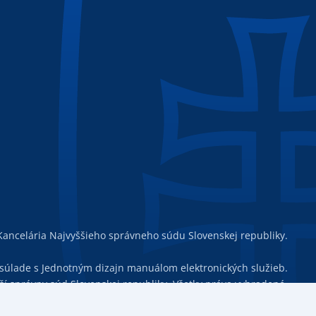
ancelária Najvyššieho správneho súdu Slovenskej republiky.
 súlade s Jednotným dizajn manuálom elektronických služieb.
í správny súd Slovenskej republiky. Všetky práva vyhradené.