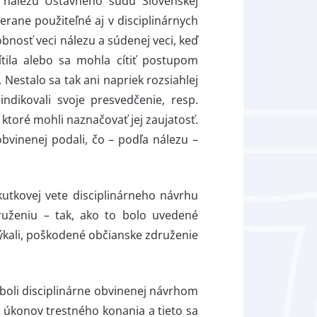
z nálezu Ústavného súdu Slovenskej
erane použiteľné aj v disciplinárnych
bnosť veci nálezu a súdenej veci, keď
ítila alebo sa mohla cítiť postupom
Nestalo sa tak ani napriek rozsiahlej
ndikovali svoje presvedčenie, resp.
 ktoré mohli naznačovať jej zaujatosť.
bvinenej podali, čo – podľa nálezu –
utkovej vete disciplinárneho návrhu
ruženiu – tak, ako to bolo uvedené
týkali, poškodené občianske združenie
 boli disciplinárne obvinenej návrhom
h úkonov trestného konania a tieto sa