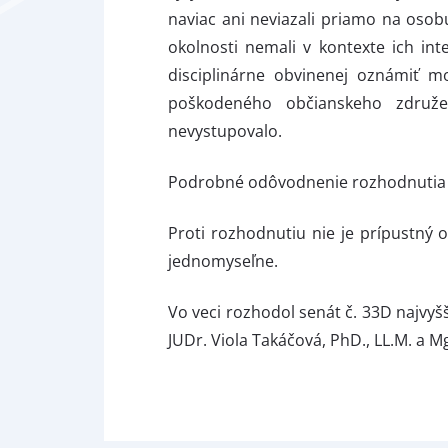
naviac ani neviazali priamo na oso
okolnosti nemali v kontexte ich int
disciplinárne obvinenej oznámiť mo
poškodeného občianskeho združe
nevystupovalo.
Podrobné odôvodnenie rozhodnutia –
Proti rozhodnutiu nie je prípustný 
jednomyseľne.
Vo veci rozhodol senát č. 33D najvyš
JUDr. Viola Takáčová, PhD., LL.M. a Mg