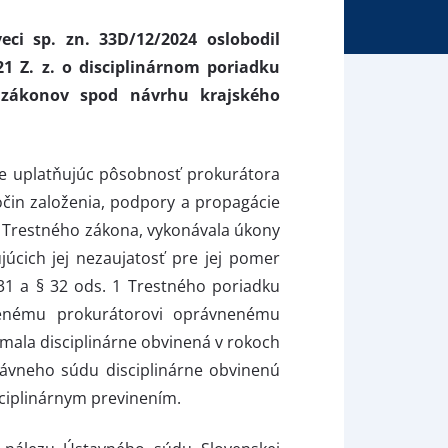
ci sp. zn. 33D/12/2024 oslobodil
21 Z. z. o disciplinárnom poriadku
 zákonov spod návrhu krajského
že uplatňujúc pôsobnosť prokurátora
ločin založenia, podpory a propagácie
b) Trestného zákona, vykonávala úkony
úcich jej nezaujatosť pre jej pomer
31 a § 32 ods. 1 Trestného poriadku
denému prokurátorovi oprávnenému
 mala disciplinárne obvinená v rokoch
ávneho súdu disciplinárne obvinenú
isciplinárnym previnením.