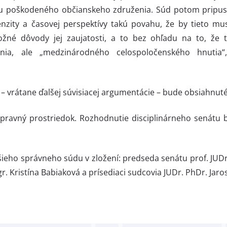
bu poškodeného občianskeho združenia. Súd potom pripust
enzity a časovej perspektívy takú povahu, že by tieto mu
žné dôvody jej zaujatosti, a to bez ohľadu na to, že ti
nia, ale „
medzinárodného celospoločenského hnutia
“
 vrátane ďalšej súvisiacej argumentácie – bude obsiahnut
opravný prostriedok. Rozhodnutie disciplinárneho senátu bo
šieho správneho súdu v zložení: predseda senátu prof. JUD
r. Kristína Babiaková a prísediaci sudcovia JUDr. PhDr. Jaros