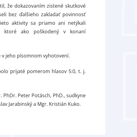
il, že dokazovaním zistené skutkové
seli bez ďalšieho zakladať povinnosť
eto aktivity sa priamo ani netýkali
, ktoré ako poškodený v konaní
é v jeho písomnom vyhotovení.
lo prijaté pomerom hlasov 5:0, t. j.
r. PhDr. Peter Potásch, PhD., sudkyne
lav Jarabinský a Mgr. Kristián Kuko.