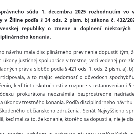
 správneho súdu 1. decembra 2025 rozhodnutím vo ve
 v Žiline podľa § 34 ods. 2 písm. b) zákona č. 432/20
ovenskej republiky o zmene a doplnení niektorých
sciplinárneho konania.
ho návrhu mala disciplinárneho previnenia dopustiť tým, 
 úkony justičnej spolupráce v trestnej veci vedenej pre z
adných práv a slobôd podľa § 421 ods. 1, ods. 2 písm. a), 
rticipovala, a to majúc vedomosť o dôvodoch spochybňuj
iu, keď tieto skutočnosti v rozpore s ustanoveniami § 
kódexu prokurátora neoznámila bezprostredne nadria
ia úkonov trestného konania. Podľa disciplinárneho návrhu
oškodeného občianskeho združenia. Senát Najvyššieho spr
, keď mal za to, že konanie, ktorého sa dopustila, nie je d