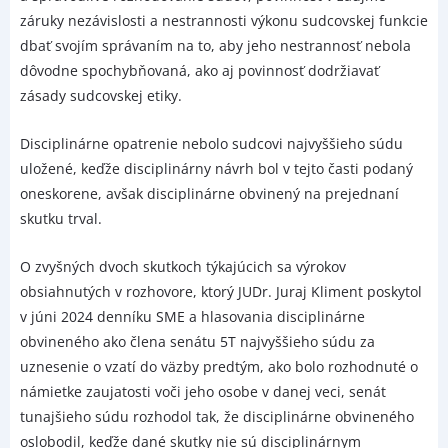
záruky nezávislosti a nestrannosti výkonu sudcovskej funkcie
dbať svojím správaním na to, aby jeho nestrannosť nebola
dôvodne spochybňovaná, ako aj povinnosť dodržiavať
zásady sudcovskej etiky.
Disciplinárne opatrenie nebolo sudcovi najvyššieho súdu
uložené, keďže disciplinárny návrh bol v tejto časti podaný
oneskorene, avšak disciplinárne obvinený na prejednaní
skutku trval.
O zvyšných dvoch skutkoch týkajúcich sa výrokov
obsiahnutých v rozhovore, ktorý JUDr. Juraj Kliment poskytol
v júni 2024 denníku SME a hlasovania disciplinárne
obvineného ako člena senátu 5T najvyššieho súdu za
uznesenie o vzatí do väzby predtým, ako bolo rozhodnuté o
námietke zaujatosti voči jeho osobe v danej veci, senát
tunajšieho súdu rozhodol tak, že disciplinárne obvineného
oslobodil, keďže dané skutky nie sú disciplinárnym