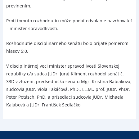
previnením.
Proti tomuto rozhodnutiu môže podať odvolanie navrhovateľ
– minister spravodlivosti.
Rozhodnutie disciplinárneho senátu bolo prijaté pomerom
hlasov 5:0.
V disciplinárnej veci minister spravodlivosti Slovenskej
republiky c/a sudca JUDr. Juraj Kliment rozhodol senát č.
33D v zložení: predsedníčka senátu Mgr. Kristína Babiaková,
sudcovia JUDr. Viola Takáčová, PhD., LL.M., prof. JUDr. PhDr.
Peter Potásch, PhD. a prísediaci sudcovia JUDr. Michaela
Kajabová a JUDr. František Sedlačko.