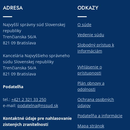
ADRESA
ODKAZY
Najvyšší správny súd Slovenskej
O súde
republiky
Vedenie súdu
Trenčianska 56/A
821 09 Bratislava
Slobodný prístup k
informáciám
Kancelária Najvyššieho správneho
súdu Slovenskej republiky
Vyhlásenie o
Trenčianska 56/A
prístupnosti
821 09 Bratislava
Plán obnovy a
Podateľňa
odolnosti
tel.:
+421 2 321 33 250
Ochrana osobných
e-mail:
podatelna@nssud.sk
údajov
Podateľňa a informácie
Kontaktné údaje pre nahlasovanie
zistených zraniteľností
Mapa stránok