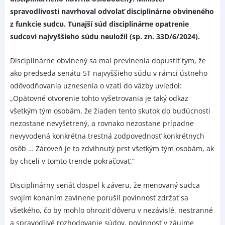
spravodlivosti navrhoval odvolať disciplinárne obvineného
z funkcie sudcu. Tunajší súd disciplinárne opatrenie
sudcovi najvyššieho súdu neuložil (sp. zn. 33D/6/2024).
Disciplinárne obvinený sa mal previnenia dopustiť tým, že
ako predseda senátu 5T najvyššieho súdu v rámci ústneho
odôvodňovania uznesenia o vzatí do väzby uviedol:
„Opätovné otvorenie tohto vyšetrovania je taký odkaz
všetkým tým osobám, že žiaden tento skutok do budúcnosti
nezostane nevyšetrený, a rovnako nezostane prípadne
nevyvodená konkrétna trestná zodpovednosť konkrétnych
osôb … Zároveň je to zdvihnutý prst všetkým tým osobám, ak
by chceli v tomto trende pokračovať.“
Disciplinárny senát dospel k záveru, že menovaný sudca
svojím konaním zavinene porušil povinnosť zdržať sa
všetkého, čo by mohlo ohroziť dôveru v nezávislé, nestranné
a spravodlivé rozhodovanie súdov, povinnosť v záujme