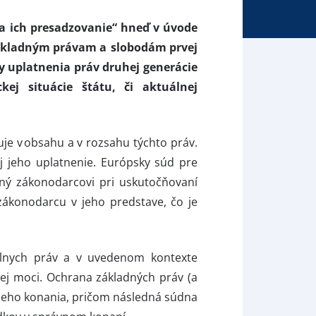
a ich presadzovanie“ hneď v úvode
 základným právam a slobodám prvej
y uplatnenia práv druhej generácie
ej situácie štátu, či aktuálnej
e v obsahu a v rozsahu týchto práv.
j jeho uplatnenie. Európsky súd pre
ný zákonodarcovi pri uskutočňovaní
zákonodarcu v jeho predstave, čo je
iálnych práv a v uvedenom kontexte
nej moci. Ochrana základných práv (a
neho konania, pričom následná súdna