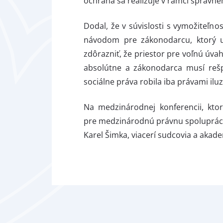
ochrana sa realizuje v rámci správn
Dodal, že v súvislosti s vymožiteľno
návodom pre zákonodarcu, ktorý u
zdôrazniť, že priestor pre voľnú úv
absolútne a zákonodarca musí rešp
sociálne práva robila iba právami il
Na medzinárodnej konferencii, kt
pre medzinárodnú právnu spoluprácu 
Karel Šimka, viacerí sudcovia a akade