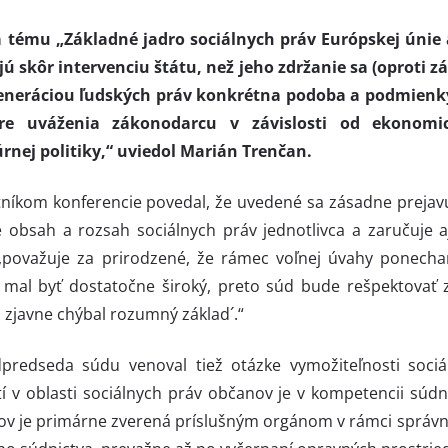
tému „Základné jadro sociálnych práv Európskej únie 
jú skôr intervenciu štátu, než jeho zdržanie sa (oproti
generáciou ľudských práv konkrétna podoba a podmienk
ere uváženia zákonodarcu v závislosti od ekonomick
rnej politiky,“ uviedol Marián Trenčan.
kom konferencie povedal, že uvedené sa zásadne prejavuj
obsah a rozsah sociálnych práv jednotlivca a zaručuje a
 ,považuje za prirodzené, že rámec voľnej úvahy ponecha
y mal byť dostatočne široký, preto súd bude rešpektovať 
 zjavne chýbal rozumný základ´.“
predseda súdu venoval tiež otázke vymožiteľnosti soc
tí v oblasti sociálnych práv občanov je v kompetencii súd
v je primárne zverená príslušným orgánom v rámci správ