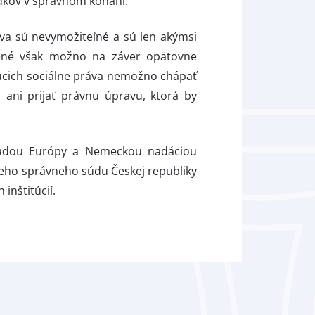
edkov v správnom konaní.
ráva sú nevymožiteľné a sú len akýmsi
dené však možno na záver opätovne
júcich sociálne práva nemožno chápať
ani prijať právnu úpravu, ktorá by
 Radou Európy a Nemeckou nadáciou
eho správneho súdu Českej republiky
inštitúcií.