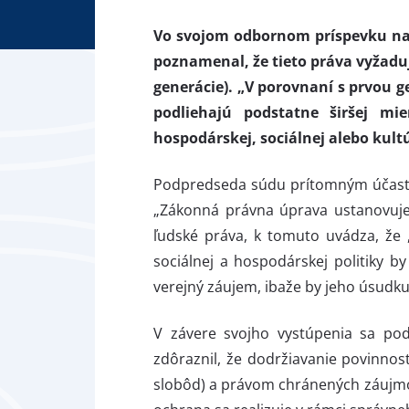
Vo svojom odbornom príspevku na 
poznamenal, že tieto práva vyžadu
generácie). „V porovnaní s prvou 
podliehajú podstatne širšej mi
hospodárskej, sociálnej alebo kultú
Podpredseda súdu prítomným účastní
„Zákonná právna úprava ustanovuje 
ľudské práva, k tomuto uvádza, že
sociálnej a hospodárskej politiky b
verejný záujem, ibaže by jeho úsudku
V závere svojho vystúpenia sa pod
zdôraznil, že dodržiavanie povinnos
slobôd) a právom chránených záujmo