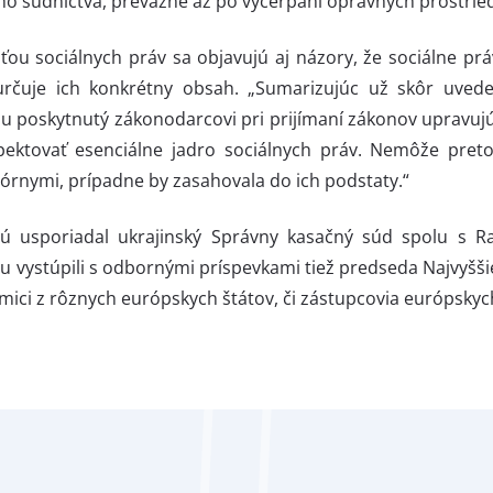
eho súdnictva, prevažne až po vyčerpaní opravných prostri
sťou sociálnych práv sa objavujú aj názory, že sociálne p
rčuje ich konkrétny obsah. „Sumarizujúc už skôr uve
ahu poskytnutý zákonodarcovi pri prijímaní zákonov upravu
ektovať esenciálne jadro sociálnych práv. Nemôže preto 
uzórnymi, prípadne by zasahovala do ich podstaty.“
orú usporiadal ukrajinský Správny kasačný súd spolu s
vystúpili s odbornými príspevkami tiež predseda Najvyšši
mici z rôznych európskych štátov, či zástupcovia európskych 