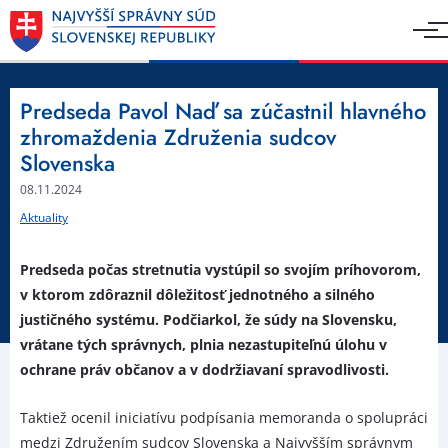
Predseda Pavol Naď sa zúčastnil hlavného
zhromaždenia Združenia sudcov
Slovenska
08.11.2024
Aktuality
Predseda počas stretnutia vystúpil so svojím príhovorom,
v ktorom zdôraznil dôležitosť jednotného a silného
justičného systému. Podčiarkol, že súdy na Slovensku,
vrátane tých správnych, plnia nezastupiteľnú úlohu v
ochrane práv občanov a v dodržiavaní spravodlivosti.
Taktiež ocenil iniciatívu podpísania memoranda o spolupráci
medzi Združením sudcov Slovenska a Najvyšším správnym