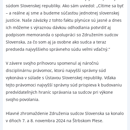
súdom Slovenskej republiky. Ako sám uviedol: „Cítime sa byť
– a reálne aj sme a budeme súčasťou jednotnej slovenskej
justície. Naše záväzky z tohto faktu plynúce sú jasné a dnes
ich môžeme s výraznou dávkou odhodlania potvrdiť aj
podpisom memoranda o spolupráci so Združením sudcov
Slovenska, za čo som aj ja osobne ako sudca a teraz
predseda najvyššieho správneho súdu veľmi vďačný.“
V závere svojho príhovoru spomenul aj náročnú
disciplinárnu právomoc, ktorú najvyšší správny súd
vykonáva v súlade s Ústavou Slovenskej republiky. Vďaka
tejto právomoci najvyšší správny súd prispieva k budovaniu
predvídateľných hraníc správania sa sudcov pri výkone
svojho povolania.
Hlavné zhromaždenie Združenia sudcov Slovenska sa konalo
v dňoch 7. a 8. novembra 2024 na Štrbskom Plese.