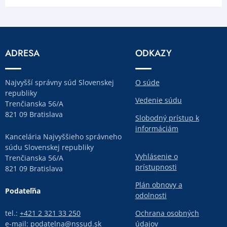
ADRESA
ODKAZY
Najvyšší správny súd Slovenskej
O súde
republiky
Vedenie súdu
Trenčianska 56/A
821 09 Bratislava
Slobodný prístup k
informáciám
Kancelária Najvyššieho správneho
súdu Slovenskej republiky
Vyhlásenie o
Trenčianska 56/A
prístupnosti
821 09 Bratislava
Plán obnovy a
Podateľňa
odolnosti
tel.:
+421 2 321 33 250
Ochrana osobných
e-mail:
podatelna@nssud.sk
údajov