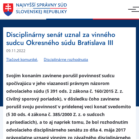
Disciplinárny senát uznal za vinného
sudcu Okresného súdu Bratislava III
09.11.2022
Tlačové komuniké
Disciplinárne rozhodnutia
Svojím konaním zavinene porušil povinnosť sudcu
spočívajúcu v jeho viazanosti právnym názorom
odvolacieho súdu (§ 391 ods. 2 zákona č. 160/2015 Z. z.
Civilný sporový poriadok), v dôsledku čoho zavinene
porušil svoju povinnosť v pridelenej veci konať svedomito
(§ 30 ods. 4 zákona č. 385/2000 Z. z. o sudcoch
a prísediacich), a to aj napriek tomu, že bol rozhodnutím
odvolacieho disciplinárneho senátu zo dňa 4. mája 2017
právoplatne uznaný vinným zo závažného disciplinárneho