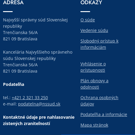
ADRESA
ODKAZY
Najvyšší správny súd Slovenskej
O súde
republiky
Vedenie súdu
Trenčianska 56/A
821 09 Bratislava
Slobodný prístup k
informáciám
Kancelária Najvyššieho správneho
súdu Slovenskej republiky
Vyhlásenie o
Trenčianska 56/A
prístupnosti
821 09 Bratislava
Plán obnovy a
Podateľňa
odolnosti
tel.:
+421 2 321 33 250
Ochrana osobných
e-mail:
podatelna@nssud.sk
údajov
Podateľňa a informácie
Kontaktné údaje pre nahlasovanie
zistených zraniteľností
Mapa stránok