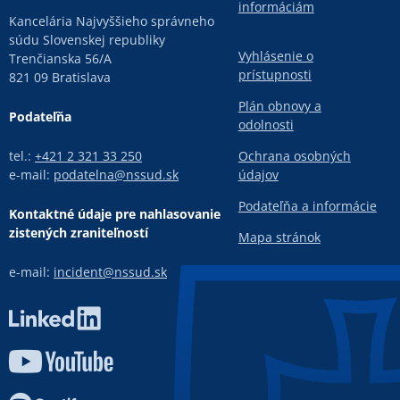
informáciám
Kancelária Najvyššieho správneho
súdu Slovenskej republiky
Vyhlásenie o
Trenčianska 56/A
prístupnosti
821 09 Bratislava
Plán obnovy a
Podateľňa
odolnosti
tel.:
+421 2 321 33 250
Ochrana osobných
e-mail:
podatelna@nssud.sk
údajov
Podateľňa a informácie
Kontaktné údaje pre nahlasovanie
zistených zraniteľností
Mapa stránok
e-mail:
incident@nssud.sk