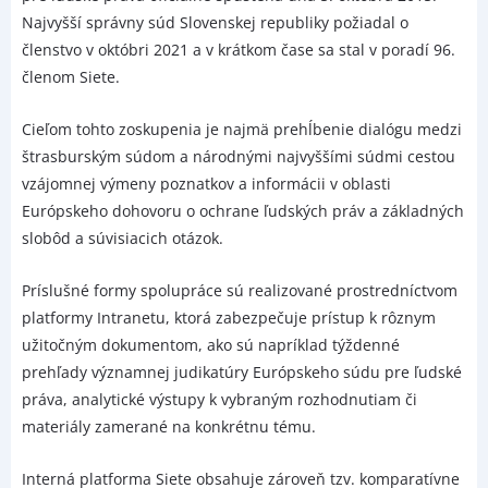
Najvyšší správny súd Slovenskej republiky požiadal o
členstvo v októbri 2021 a v krátkom čase sa stal v poradí 96.
členom Siete.
Cieľom tohto zoskupenia je najmä prehĺbenie dialógu medzi
štrasburským súdom a národnými najvyššími súdmi cestou
vzájomnej výmeny poznatkov a informácii v oblasti
Európskeho dohovoru o ochrane ľudských práv a základných
slobôd a súvisiacich otázok.
Príslušné formy spolupráce sú realizované prostredníctvom
platformy Intranetu, ktorá zabezpečuje prístup k rôznym
užitočným dokumentom, ako sú napríklad týždenné
prehľady významnej judikatúry Európskeho súdu pre ľudské
práva, analytické výstupy k vybraným rozhodnutiam či
materiály zamerané na konkrétnu tému.
Interná platforma Siete obsahuje zároveň tzv. komparatívne