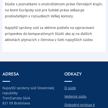
štúdie s poznatkami o vnútroštátnom práve členských krajín,
na ktoré Európsky súd pre ľudské práva odkazuje
predovšetkým v rozsudkoch Veľkej komory.
Najvyšší správny súd sa aktívne podieľa na vypracovaní
príspevkov do komparatívnych štúdií ako aj na ďalších
aktivitách plynúcich z členstva v Sieti najvyšších súdov.
ADRESA
ODKAZY
Najvyšší správny súd Slovenskej
O súde
republiky
Vedenie súdu
Trenčianska 56/A
821 09 Bratislava
Slobodný prístup k