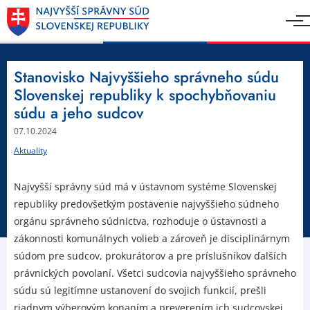
Stanovisko Najvyššieho správneho súdu
Slovenskej republiky k spochybňovaniu
súdu a jeho sudcov
07.10.2024
Aktuality
Najvyšší správny súd má v ústavnom systéme Slovenskej
republiky predovšetkým postavenie najvyššieho súdneho
orgánu správneho súdnictva, rozhoduje o ústavnosti a
zákonnosti komunálnych volieb a zároveň je disciplinárnym
súdom pre sudcov, prokurátorov a pre príslušníkov ďalších
právnických povolaní. Všetci sudcovia najvyššieho správneho
súdu sú legitímne ustanovení do svojich funkcií, prešli
riadnym výberovým konaním a preverením ich sudcovskej