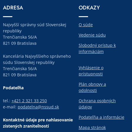
ADRESA
ODKAZY
Najvyšší správny súd Slovenskej
O súde
republiky
Vedenie súdu
Trenčianska 56/A
821 09 Bratislava
Slobodný prístup k
informáciám
Kancelária Najvyššieho správneho
súdu Slovenskej republiky
Vyhlásenie o
Trenčianska 56/A
prístupnosti
821 09 Bratislava
Plán obnovy a
Podateľňa
odolnosti
tel.:
+421 2 321 33 250
Ochrana osobných
e-mail:
podatelna@nssud.sk
údajov
Podateľňa a informácie
Kontaktné údaje pre nahlasovanie
zistených zraniteľností
Mapa stránok