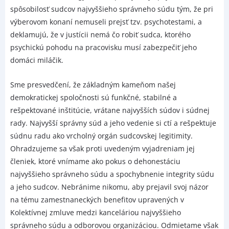
spôsobilosť sudcov najvyššieho správneho súdu tým, že pri
výberovom konaní nemuseli prejsť tzv. psychotestami, a
deklamujú, že v justícii nemá čo robiť sudca, ktorého
psychickú pohodu na pracovisku musí zabezpečiť jeho
domáci miláčik.
Sme presvedčení, že základným kameňom našej
demokratickej spoločnosti sú funkčné, stabilné a
rešpektované inštitúcie, vrátane najvyšších súdov i súdnej
rady. Najvyšší správny súd a jeho vedenie si ctí a rešpektuje
súdnu radu ako vrcholný orgán sudcovskej legitimity.
Ohradzujeme sa však proti uvedeným vyjadreniam jej
členiek, ktoré vnímame ako pokus o dehonestáciu
najvyššieho správneho súdu a spochybnenie integrity súdu
a jeho sudcov. Nebránime nikomu, aby prejavil svoj názor
na tému zamestnaneckých benefitov upravených v
Kolektívnej zmluve medzi kanceláriou najvyššieho
správneho súdu a odborovou organizáciou. Odmietame však