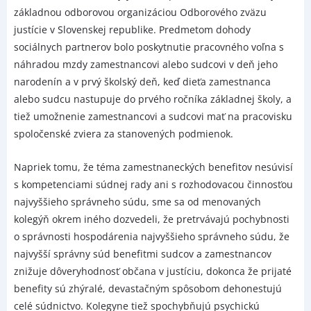
základnou odborovou organizáciou Odborového zväzu
justície v Slovenskej republike. Predmetom dohody
sociálnych partnerov bolo poskytnutie pracovného voľna s
náhradou mzdy zamestnancovi alebo sudcovi v deň jeho
narodenín a v prvý školský deň, keď dieťa zamestnanca
alebo sudcu nastupuje do prvého ročníka základnej školy, a
tiež umožnenie zamestnancovi a sudcovi mať na pracovisku
spoločenské zviera za stanovených podmienok.
Napriek tomu, že téma zamestnaneckých benefitov nesúvisí
s kompetenciami súdnej rady ani s rozhodovacou činnosťou
najvyššieho správneho súdu, sme sa od menovaných
kolegýň okrem iného dozvedeli, že pretrvávajú pochybnosti
o správnosti hospodárenia najvyššieho správneho súdu, že
najvyšší správny súd benefitmi sudcov a zamestnancov
znižuje dôveryhodnosť občana v justíciu, dokonca že prijaté
benefity sú zhýralé, devastačným spôsobom dehonestujú
celé súdnictvo. Kolegyne tiež spochybňujú psychickú