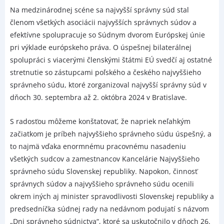
Na medzinárodnej scéne sa najvyšší správny súd stal
členom všetkých asociácii najvyšších správnych súdov a
efektívne spolupracuje so Súdnym dvorom Európskej únie
pri výklade európskeho práva. O úspešnej bilaterálnej
spolupráci s viacerými členskými štátmi EÚ svedčí aj ostatné
stretnutie so zástupcami poľského a českého najvyššieho
správneho súdu, ktoré zorganizoval najvyšší správny súd v
dňoch 30. septembra až 2. októbra 2024 v Bratislave.
S radosťou môžeme konštatovať, že napriek neľahkým
začiatkom je príbeh najvyššieho správneho súdu úspešný, a
to najmä vďaka enormnému pracovnému nasadeniu
všetkých sudcov a zamestnancov Kancelárie Najvyššieho
správneho súdu Slovenskej republiky. Napokon, činnosť
správnych súdov a najvyššieho správneho súdu ocenili
okrem iných aj minister spravodlivosti Slovenskej republiky a
predsedníčka súdnej rady na nedávnom podujatí s názvom
„Dni správneho súdnictva“, ktoré sa uskutočnilo v dňoch 26.