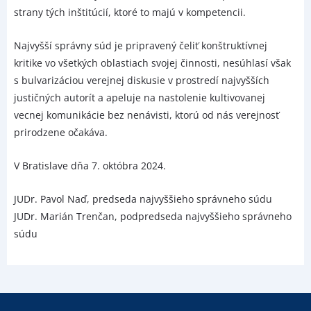
strany tých inštitúcií, ktoré to majú v kompetencii.
Najvyšší správny súd je pripravený čeliť konštruktívnej
kritike vo všetkých oblastiach svojej činnosti, nesúhlasí však
s bulvarizáciou verejnej diskusie v prostredí najvyšších
justičných autorít a apeluje na nastolenie kultivovanej
vecnej komunikácie bez nenávisti, ktorú od nás verejnosť
prirodzene očakáva.
V Bratislave dňa 7. októbra 2024.
JUDr. Pavol Naď, predseda najvyššieho správneho súdu
JUDr. Marián Trenčan, podpredseda najvyššieho správneho
súdu