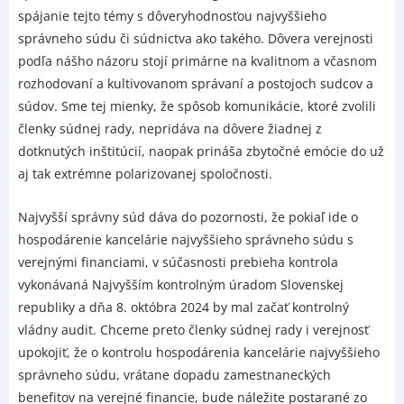
spájanie tejto témy s dôveryhodnosťou najvyššieho
správneho súdu či súdnictva ako takého. Dôvera verejnosti
podľa nášho názoru stojí primárne na kvalitnom a včasnom
rozhodovaní a kultivovanom správaní a postojoch sudcov a
súdov. Sme tej mienky, že spôsob komunikácie, ktoré zvolili
členky súdnej rady, nepridáva na dôvere žiadnej z
dotknutých inštitúcií, naopak prináša zbytočné emócie do už
aj tak extrémne polarizovanej spoločnosti.
Najvyšší správny súd dáva do pozornosti, že pokiaľ ide o
hospodárenie kancelárie najvyššieho správneho súdu s
verejnými financiami, v súčasnosti prebieha kontrola
vykonávaná Najvyšším kontrolným úradom Slovenskej
republiky a dňa 8. októbra 2024 by mal začať kontrolný
vládny audit. Chceme preto členky súdnej rady i verejnosť
upokojiť, že o kontrolu hospodárenia kancelárie najvyššieho
správneho súdu, vrátane dopadu zamestnaneckých
benefitov na verejné financie, bude náležite postarané zo