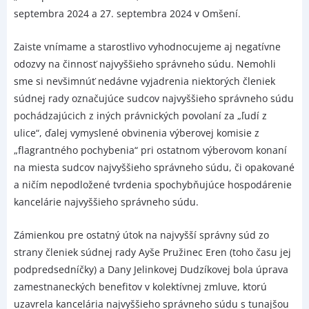
septembra 2024 a 27. septembra 2024 v Omšení.
Zaiste vnímame a starostlivo vyhodnocujeme aj negatívne
odozvy na činnosť najvyššieho správneho súdu. Nemohli
sme si nevšimnúť nedávne vyjadrenia niektorých členiek
súdnej rady označujúce sudcov najvyššieho správneho súdu
pochádzajúcich z iných právnických povolaní za „ľudí z
ulice“, ďalej vymyslené obvinenia výberovej komisie z
„flagrantného pochybenia“ pri ostatnom výberovom konaní
na miesta sudcov najvyššieho správneho súdu, či opakované
a ničím nepodložené tvrdenia spochybňujúce hospodárenie
kancelárie najvyššieho správneho súdu.
Zámienkou pre ostatný útok na najvyšší správny súd zo
strany členiek súdnej rady Ayše Pružinec Eren (toho času jej
podpredsedníčky) a Dany Jelinkovej Dudzíkovej bola úprava
zamestnaneckých benefitov v kolektívnej zmluve, ktorú
uzavrela kancelária najvyššieho správneho súdu s tunajšou