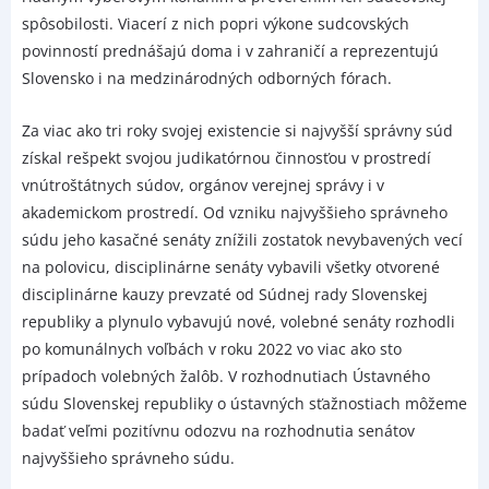
spôsobilosti. Viacerí z nich popri výkone sudcovských
povinností prednášajú doma i v zahraničí a reprezentujú
Slovensko i na medzinárodných odborných fórach.
Za viac ako tri roky svojej existencie si najvyšší správny súd
získal rešpekt svojou judikatórnou činnosťou v prostredí
vnútroštátnych súdov, orgánov verejnej správy i v
akademickom prostredí. Od vzniku najvyššieho správneho
súdu jeho kasačné senáty znížili zostatok nevybavených vecí
na polovicu, disciplinárne senáty vybavili všetky otvorené
disciplinárne kauzy prevzaté od Súdnej rady Slovenskej
republiky a plynulo vybavujú nové, volebné senáty rozhodli
po komunálnych voľbách v roku 2022 vo viac ako sto
prípadoch volebných žalôb. V rozhodnutiach Ústavného
súdu Slovenskej republiky o ústavných sťažnostiach môžeme
badať veľmi pozitívnu odozvu na rozhodnutia senátov
najvyššieho správneho súdu.