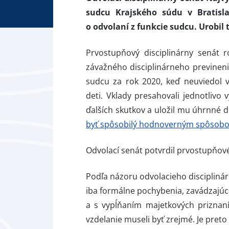
sudcu Krajského súdu v Bratisl
o odvolaní z funkcie sudcu. Urobil 
Prvostupňový disciplinárny senát
závažného disciplinárneho previnen
sudcu za rok 2020, keď neuviedol v
deti. Vklady presahovali jednotlivo
ďalších skutkov a uložil mu úhrnné d
byť spôsobilý hodnoverným spôsobom
Odvolací senát potvrdil prvostupňov
Podľa názoru odvolacieho disciplinár
iba formálne pochybenia, zavádzajúca
a s vypĺňaním majetkových priznan
vzdelanie museli byť zrejmé. Je pre