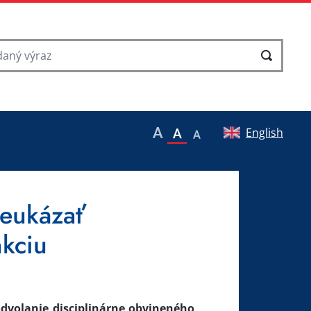
English
reukázať
nkciu
odvolanie disciplinárne obvineného