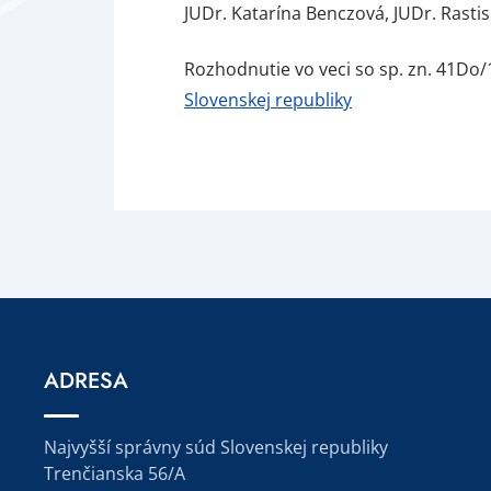
JUDr. Katarína Benczová, JUDr. Rastis
Rozhodnutie vo veci so sp. zn. 41Do
Slovenskej republiky
ADRESA
Najvyšší správny súd Slovenskej republiky
Trenčianska 56/A