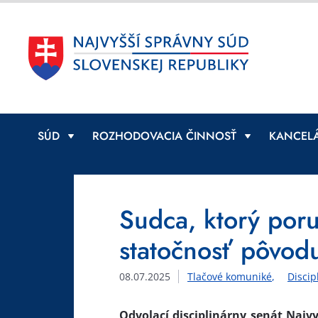
SÚD
ROZHODOVACIA ČINNOSŤ
KANCELÁ
Sudca, ktorý por
statočnosť pôvodu
08.07.2025
Tlačové komuniké
Discip
Odvolací disciplinárny senát Najv