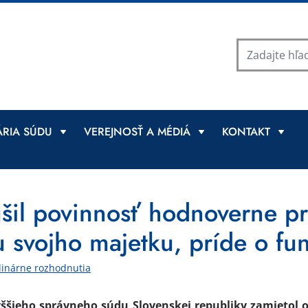
RIA SÚDU
VEREJNOSŤ A MÉDIÁ
KONTAKT
ušil povinnosť hodnoverne p
 svojho majetku, príde o fu
linárne rozhodnutia
yššieho správneho súdu Slovenskej republiky zamietol 