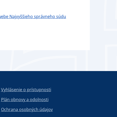
 webe Najvyššieho správneho súdu
Vyhlásenie o prístupnosti
Plán obnovy a odolnosti
Ochrana osobných údajov