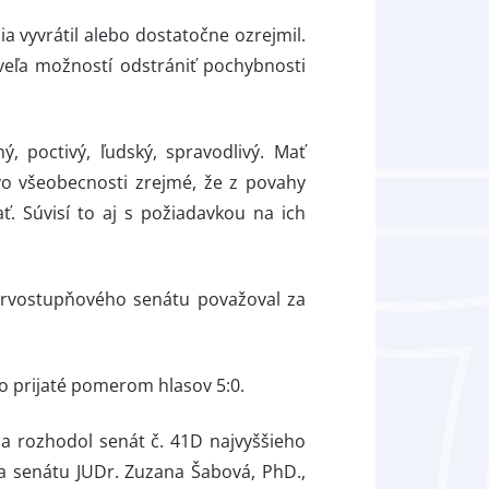
 vyvrátil alebo dostatočne ozrejmil.
veľa možností odstrániť pochybnosti
, poctivý, ľudský, spravodlivý. Mať
vo všeobecnosti zrejmé, že z povahy
. Súvisí to aj s požiadavkou na ich
prvostupňového senátu považoval za
o prijaté pomerom hlasov 5:0.
ca rozhodol senát č. 41D najvyššieho
ia senátu JUDr. Zuzana Šabová, PhD.,