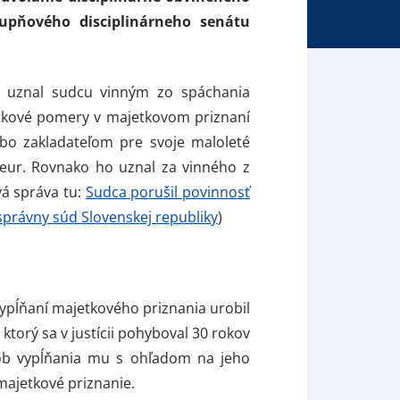
upňového disciplinárneho senátu
4 uznal sudcu vinným zo spáchania
etkové pomery v majetkovom priznaní
ebo zakladateľom pre svoje maloleté
- eur. Rovnako ho uznal za vinného z
vá správa tu:
Sudca porušil povinnosť
právny súd Slovenskej republiky
)
vypĺňaní majetkového priznania urobil
torý sa v justícii pohyboval 30 rokov
sob vypĺňania mu s ohľadom na jeho
majetkové priznanie.