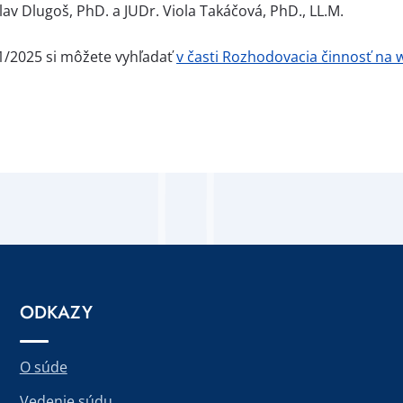
lav Dlugoš, PhD. a JUDr. Viola Takáčová, PhD., LL.M.
/1/2025 si môžete vyhľadať
v časti Rozhodovacia činnosť na
ODKAZY
O súde
Vedenie súdu