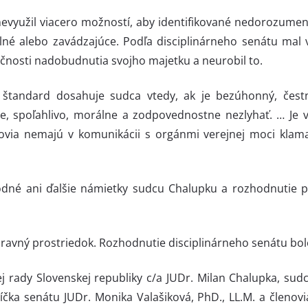
evyužil viacero možností, aby identifikované nedorozumenia
lné alebo zavádzajúce. Podľa disciplinárneho senátu mal 
očnosti nadobudnutia svojho majetku a neurobil to.
 štandard dosahuje sudca vtedy, ak je bezúhonný, čestný
ne, spoľahlivo, morálne a zodpovednostne nezlyhať. … Je 
ovia nemajú v komunikácii s orgánmi verejnej moci klamať
odné ani ďalšie námietky sudcu Chalupku a rozhodnutie 
pravný prostriedok. Rozhodnutie disciplinárneho senátu bol
ej rady Slovenskej republiky c/a JUDr. Milan Chalupka, sud
čka senátu JUDr. Monika Valašiková, PhD., LL.M. a členov