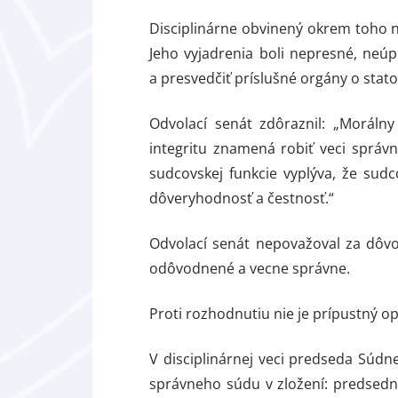
Disciplinárne obvinený okrem toho n
Jeho vyjadrenia boli nepresné, neúp
a presvedčiť príslušné orgány o stat
Odvolací senát zdôraznil: „Morálny
integritu znamená robiť veci správ
sudcovskej funkcie vyplýva, že sudc
dôveryhodnosť a čestnosť.“
Odvolací senát nepovažoval za dôv
odôvodnené a vecne správne.
Proti rozhodnutiu nie je prípustný o
V disciplinárnej veci predseda Súdn
správneho súdu v zložení: predsední