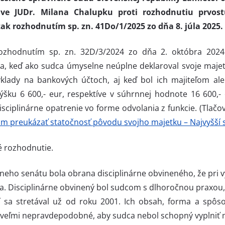
ave JUDr. Milana Chalupku proti rozhodnutiu prvost
tak rozhodnutím sp. zn. 41Do/1/2025 zo dňa 8. júla 2025.
 rozhodnutím sp. zn. 32D/3/2024 zo dňa 2. októbra 202
ia, keď ako sudca úmyselne neúplne deklaroval svoje maj
klady na bankových účtoch, aj keď bol ich majiteľom al
 výšku 6 600,- eur, respektíve v súhrnnej hodnote 16 600,
isciplinárne opatrenie vo forme odvolania z funkcie. (Tlačo
 preukázať statočnosť pôvodu svojho majetku – Najvyšší s
é rozhodnutie.
neho senátu bola obrana disciplinárne obvineného, že pri 
. Disciplinárne obvinený bol sudcom s dlhoročnou praxou, k
í sa stretával už od roku 2001. Ich obsah, forma a spô
to veľmi nepravdepodobné, aby sudca nebol schopný vyplniť 