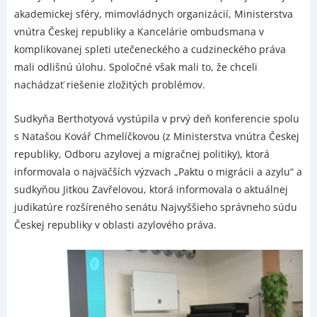
akademickej sféry, mimovládnych organizácií, Ministerstva
vnútra Českej republiky a Kancelárie ombudsmana v
komplikovanej spleti utečeneckého a cudzineckého práva
mali odlišnú úlohu. Spoločné však mali to, že chceli
nachádzať riešenie zložitých problémov.
Sudkyňa Berthotyová vystúpila v prvý deň konferencie spolu
s Natašou Kovář Chmelíčkovou (z Ministerstva vnútra Českej
republiky, Odboru azylovej a migračnej politiky), ktorá
informovala o najväčších výzvach „Paktu o migrácii a azylu“ a
sudkyňou Jitkou Zavřelovou, ktorá informovala o aktuálnej
judikatúre rozšíreného senátu Najvyššieho správneho súdu
Českej republiky v oblasti azylového práva.