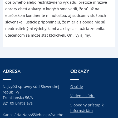
doslovného alebo reštriktívneho výkladu, pretože mrazivé
obrazy obetí a skazy, o ktorých sme verili, že sú už na
európskom kontinente minulosťou, aj sudcom v službách
slovenskej justície pripomínajú, že mier a sloboda nie sú
neotrasiteľnými výdobytkami a ak by sa situácia zmenila,
utečencom sa môže stať ktokoľvek. Oni, vy aj my.
ADRESA
ODKAZY
Najvyšší správny súd Slovenskej
O súde
republiky
Vedenie súdu
Trenčianska 56/A
821 09 Bratislava
Slobodný prístup k
informáciám
Kancelária Najvyššieho správneho