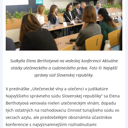
Sudkyňa Elena Berthotyová na vedeckej konferencii Aktuálne
otázky utečeneckého a cudzineckého práva. Foto © Najvyšší
správny súd Slovenskej republiky.
V prednáške „Utečenecké vlny a utečenci v judikatúre
Najvyššieho správneho súdu Slovenskej republiky“ sa Elena
Berthotyová venovala nielen utečeneckým vlnám, dopadu
tých ostatných na rozhodovaciu činnosť tunajšieho súdu vo
veciach azylu, ale predovšetkým oboznámila účastníkov
konferencie s najvýznamnejšími rozhodnutiami