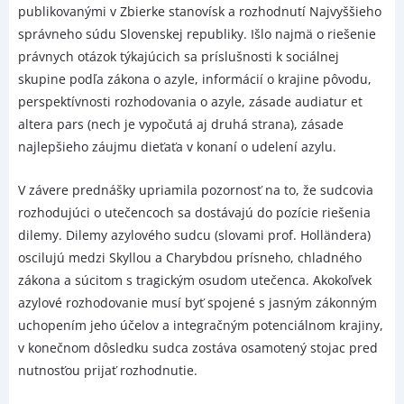
publikovanými v Zbierke stanovísk a rozhodnutí Najvyššieho
správneho súdu Slovenskej republiky. Išlo najmä o riešenie
právnych otázok týkajúcich sa príslušnosti k sociálnej
skupine podľa zákona o azyle, informácií o krajine pôvodu,
perspektívnosti rozhodovania o azyle, zásade audiatur et
altera pars (nech je vypočutá aj druhá strana), zásade
najlepšieho záujmu dieťaťa v konaní o udelení azylu.
V závere prednášky upriamila pozornosť na to, že sudcovia
rozhodujúci o utečencoch sa dostávajú do pozície riešenia
dilemy. Dilemy azylového sudcu (slovami prof. Holländera)
oscilujú medzi Skyllou a Charybdou prísneho, chladného
zákona a súcitom s tragickým osudom utečenca. Akokoľvek
azylové rozhodovanie musí byť spojené s jasným zákonným
uchopením jeho účelov a integračným potenciálnom krajiny,
v konečnom dôsledku sudca zostáva osamotený stojac pred
nutnosťou prijať rozhodnutie.