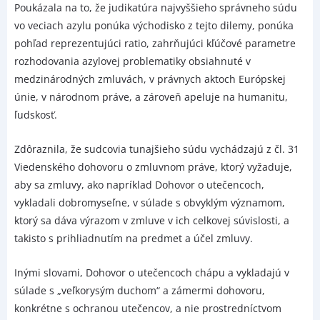
Poukázala na to, že judikatúra najvyššieho správneho súdu
vo veciach azylu ponúka východisko z tejto dilemy, ponúka
pohľad reprezentujúci ratio, zahrňujúci kľúčové parametre
rozhodovania azylovej problematiky obsiahnuté v
medzinárodných zmluvách, v právnych aktoch Európskej
únie, v národnom práve, a zároveň apeluje na humanitu,
ľudskosť.
Zdôraznila, že sudcovia tunajšieho súdu vychádzajú z čl. 31
Viedenského dohovoru o zmluvnom práve, ktorý vyžaduje,
aby sa zmluvy, ako napríklad Dohovor o utečencoch,
vykladali dobromyseľne, v súlade s obvyklým významom,
ktorý sa dáva výrazom v zmluve v ich celkovej súvislosti, a
takisto s prihliadnutím na predmet a účel zmluvy.
Inými slovami, Dohovor o utečencoch chápu a vykladajú v
súlade s „veľkorysým duchom“ a zámermi dohovoru,
konkrétne s ochranou utečencov, a nie prostredníctvom