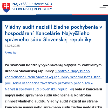
Vládny audit nezistil žiadne pochybenia v
hospodárení Kancelárie Najvyššieho
správneho súdu Slovenskej republiky
12.06.2025
Aktuality
Po skončení kontroly vykonávanej Najvyšším kontrolným
úradom Slovenskej republiky
(
Kontrola Najvyššieho
kontrolného úradu Slovenskej republiky skončila bez zistení
porušenia všeobecne záväzných právnych predpisov –
Najvyšší správny súd Slovenskej republiky
)
bola v kancelárii
najvyššieho správneho súdu ukončená aj kontrolná
činnosť vládneho auditu. Vládny audit nezistil na strane
kancelárie najvyššieho správneho súdu žiadne nedostatky