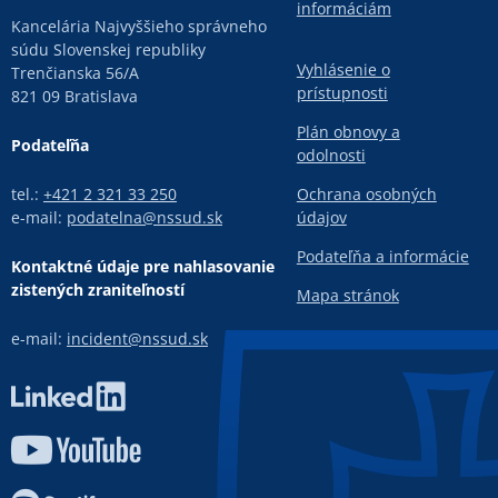
informáciám
Kancelária Najvyššieho správneho
súdu Slovenskej republiky
Vyhlásenie o
Trenčianska 56/A
prístupnosti
821 09 Bratislava
Plán obnovy a
Podateľňa
odolnosti
tel.:
+421 2 321 33 250
Ochrana osobných
e-mail:
podatelna@nssud.sk
údajov
Podateľňa a informácie
Kontaktné údaje pre nahlasovanie
zistených zraniteľností
Mapa stránok
e-mail:
incident@nssud.sk