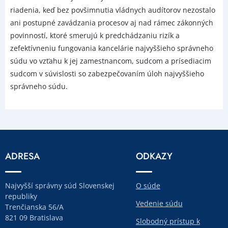
riadenia, keď bez povšimnutia vládnych audítorov nezostalo
ani postupné zavádzania procesov aj nad rámec zákonných
povinností, ktoré smerujú k predchádzaniu rizík a
zefektívneniu fungovania kancelárie najvyššieho správneho
súdu vo vzťahu k jej zamestnancom, sudcom a prísediacim
sudcom v súvislosti so zabezpečovaním úloh najvyššieho
správneho súdu.
ADRESA
ODKAZY
Najvyšší správny súd Slovenskej
O súde
republiky
Vedenie súdu
Trenčianska 56/A
821 09 Bratislava
Slobodný prístup k