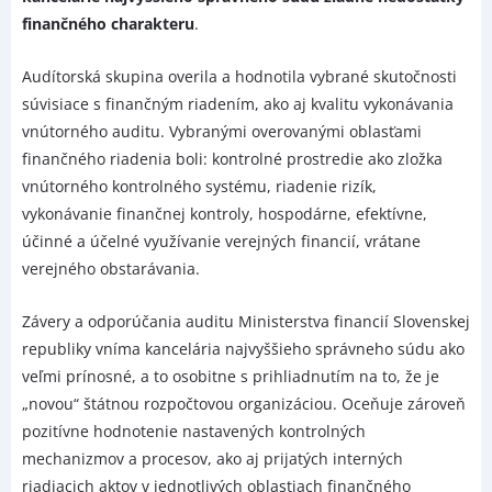
finančného charakteru
.
Audítorská skupina overila a hodnotila vybrané skutočnosti
súvisiace s finančným riadením, ako aj kvalitu vykonávania
vnútorného auditu. Vybranými overovanými oblasťami
finančného riadenia boli: kontrolné prostredie ako zložka
vnútorného kontrolného systému, riadenie rizík,
vykonávanie finančnej kontroly, hospodárne, efektívne,
účinné a účelné využívanie verejných financií, vrátane
verejného obstarávania.
Závery a odporúčania auditu Ministerstva financií Slovenskej
republiky vníma kancelária najvyššieho správneho súdu ako
veľmi prínosné, a to osobitne s prihliadnutím na to, že je
„novou“ štátnou rozpočtovou organizáciou. Oceňuje zároveň
pozitívne hodnotenie nastavených kontrolných
mechanizmov a procesov, ako aj prijatých interných
riadiacich aktov v jednotlivých oblastiach finančného