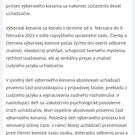
pričom výberového konania sa nakoniec zúčastnilo deväť
uchádzačov.
Výberové konanie sa konalo v termíne od 6. februára do 9.
februára 2023 v sídle najvyššieho správneho súdu. Členky a
členovia výberovej komisie počas týchto dní overili odborné
znalosti, všeobecný prehľad, schopnosť tvorivého myslenia,
rýchlosť uvažovania, ale aj verbálny prejav a znalosť
cudzieho jazyka uchádzačov.
V úvodný deň výberového konania absolvovali uchádzači
písomnú časť pozostávajúcu z prípadovej štúdie, prekladu z
cudzieho jazyka a vypracovania súdneho rozhodnutia. V
nasledujúci deň sa uskutočnilo psychologické posúdenie
troch uchádzačov, ktorí úspešne absolvovali písomnú časť
výberového konania. Posledný deň výberového procesu bol
venovaný ústnej časti, v rámci ktorej uchádzači prezentovali
pred členmi komisie svoju osobu, doterajšiu odbornú prax a