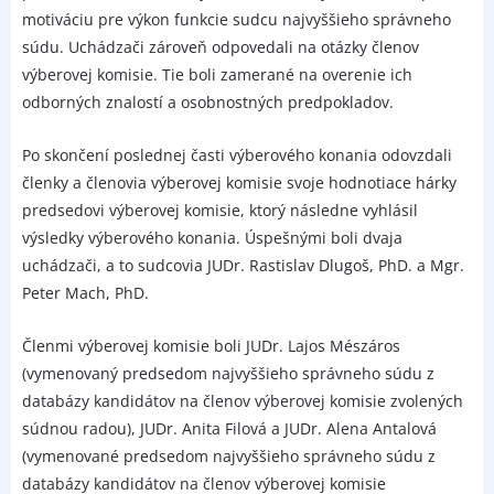
motiváciu pre výkon funkcie sudcu najvyššieho správneho
súdu. Uchádzači zároveň odpovedali na otázky členov
výberovej komisie. Tie boli zamerané na overenie ich
odborných znalostí a osobnostných predpokladov.
Po skončení poslednej časti výberového konania odovzdali
členky a členovia výberovej komisie svoje hodnotiace hárky
predsedovi výberovej komisie, ktorý následne vyhlásil
výsledky výberového konania. Úspešnými boli dvaja
uchádzači, a to sudcovia JUDr. Rastislav Dlugoš, PhD. a Mgr.
Peter Mach, PhD.
Členmi výberovej komisie boli JUDr. Lajos Mészáros
(vymenovaný predsedom najvyššieho správneho súdu z
databázy kandidátov na členov výberovej komisie zvolených
súdnou radou), JUDr. Anita Filová a JUDr. Alena Antalová
(vymenované predsedom najvyššieho správneho súdu z
databázy kandidátov na členov výberovej komisie