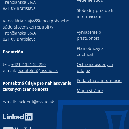
Vedenie súdu
Trenčianska 56/A
821 09 Bratislava
Slobodný prístup k
informáciám
Kancelária Najvyššieho správneho
súdu Slovenskej republiky
Vyhlásenie o
Trenčianska 56/A
prístupnosti
821 09 Bratislava
Plán obnovy a
Podateľňa
odolnosti
tel.:
+421 2 321 33 250
Ochrana osobných
e-mail:
podatelna@nssud.sk
údajov
Podateľňa a informácie
Kontaktné údaje pre nahlasovanie
zistených zraniteľností
Mapa stránok
e-mail:
incident@nssud.sk