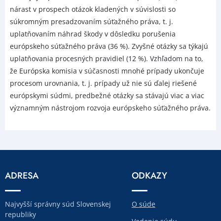
nárast v prospech otázok kladených v súvislosti so
súkromným presadzovaním súťažného práva, t. j.
uplatňovaním náhrad škody v dôsledku porušenia
európskeho súťažného práva (36 %). Zvyšné otázky sa týkajú
uplatňovania procesných pravidiel (12 %). Vzhľadom na to,
že Európska komisia v súčasnosti mnohé prípady ukončuje
procesom urovnania, t. j. prípady už nie sú ďalej riešené
európskymi súdmi, predbežné otázky sa stávajú viac a viac
významným nástrojom rozvoja európskeho súťažného práva.
ADRESA
ODKAZY
Najvyšší správny súd Slovenskej
O súde
republiky