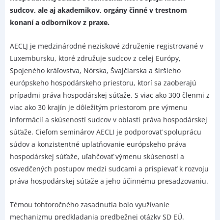
sudcov, ale aj akademikov, orgány činné v trestnom
konaní a odborníkov z praxe.
AECLJ je medzinárodné neziskové združenie registrované v
Luxembursku, ktoré združuje sudcov z celej Európy,
Spojeného kráľovstva, Nórska, Švajčiarska a širšieho
európskeho hospodárskeho priestoru, ktorí sa zaoberajú
prípadmi práva hospodárskej súťaže. S viac ako 300 členmi z
viac ako 30 krajín je dôležitým priestorom pre výmenu
informácií a skúseností sudcov v oblasti práva hospodárskej
súťaže. Cieľom seminárov AECLI je podporovať spoluprácu
súdov a konzistentné uplatňovanie európskeho práva
hospodárskej súťaže, uľahčovať výmenu skúseností a
osvedčených postupov medzi sudcami a prispievať k rozvoju
práva hospodárskej súťaže a jeho účinnému presadzovaniu.
Témou tohtoročného zasadnutia bolo využívanie
mechanizmu predkladania predbežnej otázky SD EÚ.