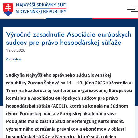
Výročné zasadnutie Asociácie európskych
sudcov pre právo hospodárskej súťaže
18.06.2026
Aktuality
Sudkyňa Najvyššieho správneho súdu Slovenskej
republiky Zuzana Šabová sa 11. – 13. júna 2026 zúčastnila v
Trieri na každoročnej konferencii organizovanej Európskou
komisiou a Asociáciou európskych sudcov pre právo
hospodárskej súťaže (AECLJ), ktorá sa konala na Súdnom
dvore Európskej únie a v Európskej akadémii práva.
Podujatie malo záštitu
Studienvereinigung Kartellrecht
,
významného združenia právnikov a ekonómov v oblasti
hospodárskej súťaže v Nemecku, ktoré spája nielen