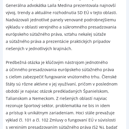
Generálna advokátka Laila Medina prezentovala najnovší
vývoj, trendy a aktuálne rozhodnutia SD EÚ v tejto oblasti.
Nadväzovali jednotlivé panely venované podrobnejšiemu
výkladu v oblasti verejného a súkromného presadzovania
európskeho súťažného práva, vzťahu nekalej súťaže
a súťažného práva a prezentácie praktických prípadov
riešených v jednotlivých krajinách.
Predbežná otázka je kľúčovým nástrojom jednotného
a účinného presadzovania európskeho súťažného práva
s cieľom zabezpečiť fungovanie vnútorného trhu. Členské
štáty sú rôzne aktívne v jej využívaní, pričom v poslednom
období je najviac otázok predkladaných Španielskom,
Talianskom a Nemeckom. Z riešených oblastí najviac
rezonuje športový sektor, problematika
ne bis in idem
a prístup k unikátnym zariadeniam. Hoci stále prevažuje
výklad čl. 101 a čl. 102 Zmluvy o fungovaní EÚ v súvislosti
s verejným presadzovaním súťažného práva (52 %), badať