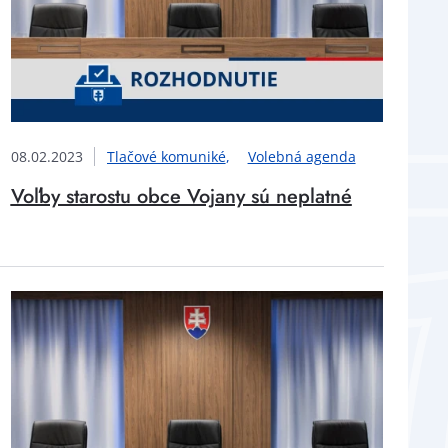
08.02.2023
Tlačové komuniké
Volebná agenda
Voľby starostu obce Vojany sú neplatné