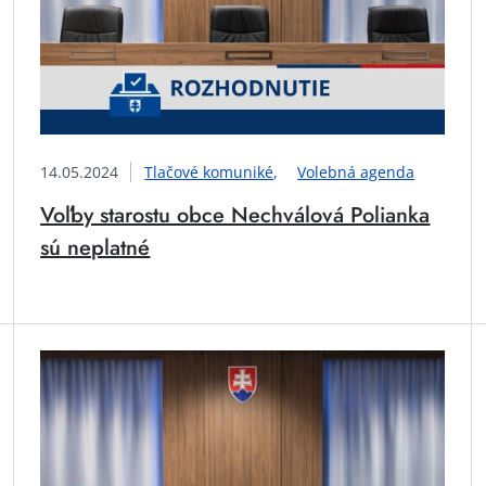
14.05.2024
Tlačové komuniké
Volebná agenda
Voľby starostu obce Nechválová Polianka
sú neplatné