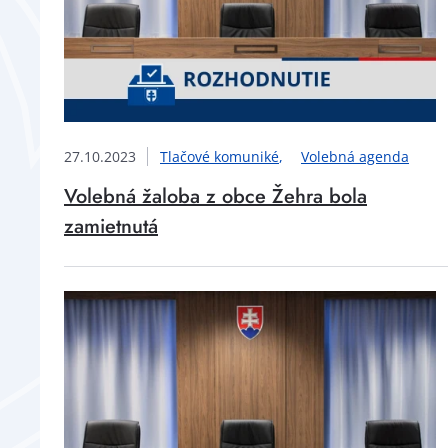
27.10.2023
Tlačové komuniké
Volebná agenda
Volebná žaloba z obce Žehra bola
zamietnutá