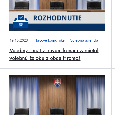
19.10.2023
Tlačové komuniké
Volebná agenda
Volebný senát v novom konaní zamietol
volebnú žalobu z obce Hromoš