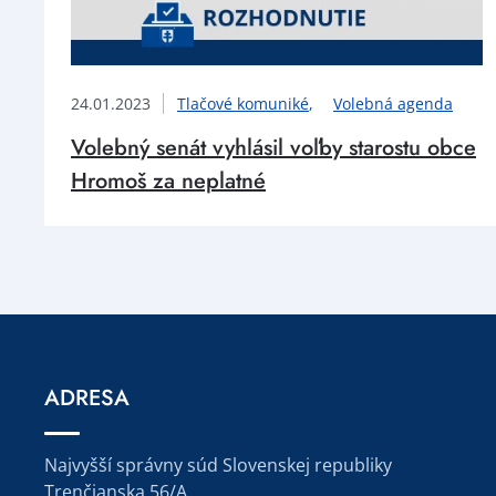
24.01.2023
Tlačové komuniké
Volebná agenda
Volebný senát vyhlásil voľby starostu obce
Hromoš za neplatné
ADRESA
Najvyšší správny súd Slovenskej republiky
Trenčianska 56/A