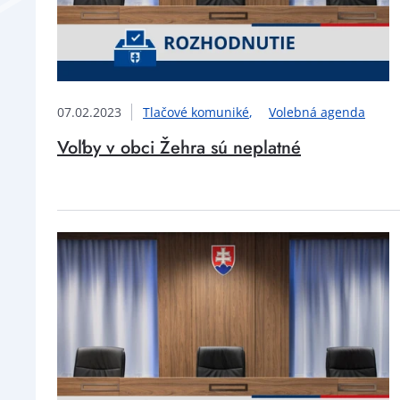
07.02.2023
Tlačové komuniké
Volebná agenda
Voľby v obci Žehra sú neplatné