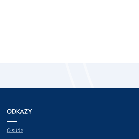
ODKAZY
O súde