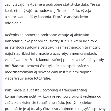
zachytávajú i aktuálne a podrobné štatistické dáta. Tie sa
konkrétne týkajú rozhodovacej činnosti súdu, vývoja
a skracovania dĺžky konania, či práce analytického
oddelenia.
Ročenka sa pomerne podrobne venuje aj aktivitám
Kancelárie, ako podpornej zložky súdu. Okrem údajov o
asistentoch sudcov a ostatných zamestnancoch tu možno
nájsť napríklad informácie o uzavretých memorandách,
vzdelávaní, knižnici, komunikačnej politike a riešení agendy
infožiadostí. Textovú časť týkajúcu sa spolupráce s
medzinárodnými aj slovenskými inštitúciami dopĺňajú
viaceré súvisiace fotografie.
Publikácia je súčasťou otvorenej a transparentnej
komunikačnej politiky, ktorá je jednou z priorít vedenia od
začiatku existencie tunajšieho súdu. Jedným z cieľov
publikácie je aj to, aby človek so záujmom o najvyšší správny