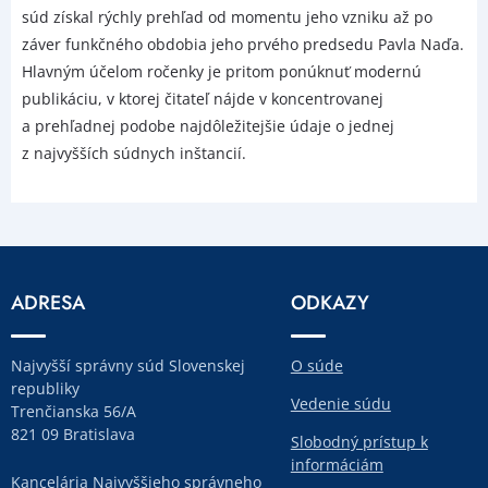
súd získal rýchly prehľad od momentu jeho vzniku až po
záver funkčného obdobia jeho prvého predsedu Pavla Naďa.
Hlavným účelom ročenky je pritom ponúknuť modernú
publikáciu, v ktorej čitateľ nájde v koncentrovanej
a prehľadnej podobe najdôležitejšie údaje o jednej
z najvyšších súdnych inštancií.
ADRESA
ODKAZY
Najvyšší správny súd Slovenskej
O súde
republiky
Vedenie súdu
Trenčianska 56/A
821 09 Bratislava
Slobodný prístup k
informáciám
Kancelária Najvyššieho správneho