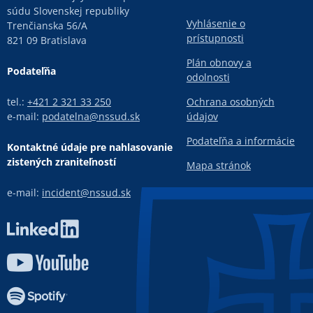
súdu Slovenskej republiky
Vyhlásenie o
Trenčianska 56/A
prístupnosti
821 09 Bratislava
Plán obnovy a
Podateľňa
odolnosti
tel.:
+421 2 321 33 250
Ochrana osobných
e-mail:
podatelna@nssud.sk
údajov
Podateľňa a informácie
Kontaktné údaje pre nahlasovanie
zistených zraniteľností
Mapa stránok
e-mail:
incident@nssud.sk