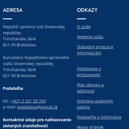
ADRESA
ODKAZY
Najvyšší správny súd Slovenskej
O súde
republiky
Vedenie súdu
Trenčianska 56/A
821 09 Bratislava
Slobodný prístup k
informáciám
Kancelária Najvyššieho správneho
súdu Slovenskej republiky
Vyhlásenie o
Trenčianska 56/A
prístupnosti
821 09 Bratislava
Plán obnovy a
Podateľňa
odolnosti
tel.:
+421 2 321 33 250
Ochrana osobných
e-mail:
podatelna@nssud.sk
údajov
Podateľňa a informácie
Kontaktné údaje pre nahlasovanie
zistených zraniteľností
Mapa stránok