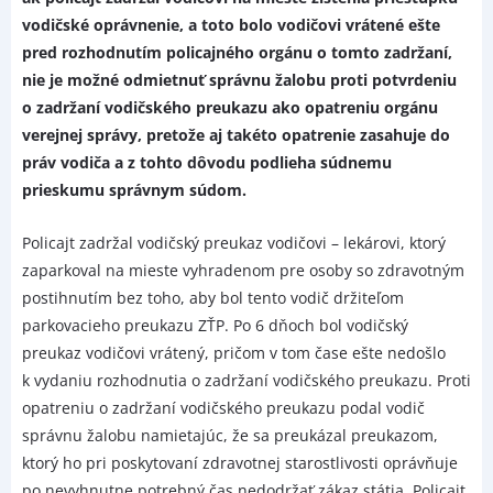
vodičské oprávnenie, a toto bolo vodičovi vrátené ešte
pred rozhodnutím policajného orgánu o tomto zadržaní,
nie je možné odmietnuť správnu žalobu proti potvrdeniu
o zadržaní vodičského preukazu ako opatreniu orgánu
verejnej správy, pretože aj takéto opatrenie zasahuje do
práv vodiča a z tohto dôvodu podlieha súdnemu
prieskumu správnym súdom.
Policajt zadržal vodičský preukaz vodičovi – lekárovi, ktorý
zaparkoval na mieste vyhradenom pre osoby so zdravotným
postihnutím bez toho, aby bol tento vodič držiteľom
parkovacieho preukazu ZŤP. Po 6 dňoch bol vodičský
preukaz vodičovi vrátený, pričom v tom čase ešte nedošlo
k vydaniu rozhodnutia o zadržaní vodičského preukazu. Proti
opatreniu o zadržaní vodičského preukazu podal vodič
správnu žalobu namietajúc, že sa preukázal preukazom,
ktorý ho pri poskytovaní zdravotnej starostlivosti oprávňuje
po nevyhnutne potrebný čas nedodržať zákaz státia. Policajt