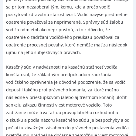
sa pritom nezaoberal tým, komu, kde a prečo vodič
poskytoval zdravotnú starostlivosť. Vodič navyše predmetné
opatrenie považoval za neprimerané. Správny súd žalobu
vodiča odmietol ako neprípustnú, a to z dôvodu, že
opatrenie o zadržaní vodičského preukazu považoval za
opatrenie procesnej povahy, ktoré nemôže mať za následok
ujmu na jeho subjektívnych právach.
Kasačný súd v nadväznosti na kasačnú sťažnosť vodiča
konštatoval, že základným predpokladom zadržania
vodičského oprávnenia je dôvodné podozrenie, že sa vodič
dopustil takého protiprávneho konania, za ktoré možno
následne v priestupkovom (alebo aj trestnom konaní) uložiť
sankciu zákazu činnosti viesť motorové vozidlo. Toto
zadržanie môže trvať až do právoplatného rozhodnutia
o skutku a podľa názoru kasačného súdu je bezpochyby a od
počiatku závažným zásahom do právneho postavenia vodiča,
pretože mu predbežne dočasne znemožňuje viesť motorové