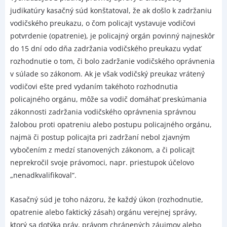
judikatúry kasačný súd konštatoval, že ak došlo k zadržaniu
vodičského preukazu, o čom policajt vystavuje vodičovi
potvrdenie (opatrenie), je policajný orgán povinný najneskôr
do 15 dní odo dňa zadržania vodičského preukazu vydať
rozhodnutie o tom, či bolo zadržanie vodičského oprávnenia
v súlade so zákonom. Ak je však vodičský preukaz vrátený
vodičovi ešte pred vydaním takéhoto rozhodnutia
policajného orgánu, môže sa vodič domáhať preskúmania
zákonnosti zadržania vodičského oprávnenia správnou
žalobou proti opatreniu alebo postupu policajného orgánu,
najmä či postup policajta pri zadržaní nebol zjavným
vybočením z medzí stanovených zákonom, a či policajt
neprekročil svoje právomoci, napr. priestupok účelovo
„nenadkvalifikoval“.
Kasačný súd je toho názoru, že každý úkon (rozhodnutie,
opatrenie alebo faktický zásah) orgánu verejnej správy,
ktorý sa dotýka práv, právom chránených záujmov alebo