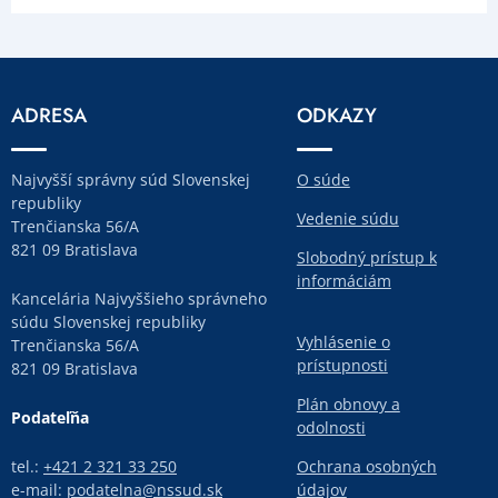
ADRESA
ODKAZY
Najvyšší správny súd Slovenskej
O súde
republiky
Vedenie súdu
Trenčianska 56/A
821 09 Bratislava
Slobodný prístup k
informáciám
Kancelária Najvyššieho správneho
súdu Slovenskej republiky
Vyhlásenie o
Trenčianska 56/A
prístupnosti
821 09 Bratislava
Plán obnovy a
Podateľňa
odolnosti
tel.:
+421 2 321 33 250
Ochrana osobných
e-mail:
podatelna@nssud.sk
údajov