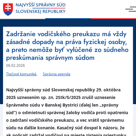
Zadržanie vodičského preukazu má vždy
zásadné dopady na práva fyzickej osoby,
a preto nemôže byť vylúčené zo súdneho
preskúmania správnym súdom
06.02.2026
Tlačové komuniké
Správna agenda
Najvyšší správny súd Slovenskej republiky 29. októbra
2025 uznesením sp. zn. 2Stk/5/2025 zrušil uznesenie
Správneho súdu v Banskej Bystrici (ďalej len „správny
súd“) o odmietnutí správnej žaloby vodiča proti opatreniu
o zadržaní vodičského preukazu, a vec vrátil správnemu
súdu na ďalšie konanie. Kasačný súd dospel k názoru, že
ak policajt zadržal vodičovi na mieste zistenia priestupku