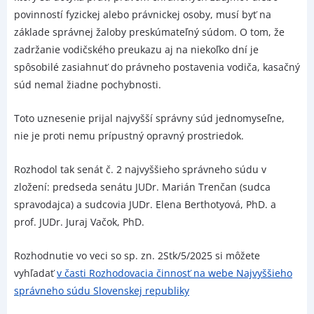
povinností fyzickej alebo právnickej osoby, musí byť na
základe správnej žaloby preskúmateľný súdom. O tom, že
zadržanie vodičského preukazu aj na niekoľko dní je
spôsobilé zasiahnuť do právneho postavenia vodiča, kasačný
súd nemal žiadne pochybnosti.
Toto uznesenie prijal najvyšší správny súd jednomyseľne,
nie je proti nemu prípustný opravný prostriedok.
Rozhodol tak senát č. 2 najvyššieho správneho súdu v
zložení: predseda senátu JUDr. Marián Trenčan (sudca
spravodajca) a sudcovia JUDr. Elena Berthotyová, PhD. a
prof. JUDr. Juraj Vačok, PhD.
Rozhodnutie vo veci so sp. zn. 2Stk/5/2025 si môžete
vyhľadať
v časti Rozhodovacia činnosť na webe Najvyššieho
správneho súdu Slovenskej republiky