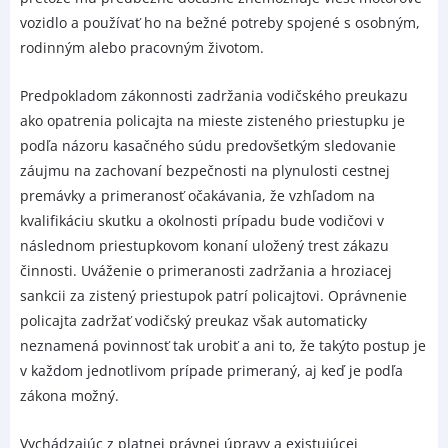
vozidlo a používať ho na bežné potreby spojené s osobným,
rodinným alebo pracovným životom.
Predpokladom zákonnosti zadržania vodičského preukazu
ako opatrenia policajta na mieste zisteného priestupku je
podľa názoru kasačného súdu predovšetkým sledovanie
záujmu na zachovaní bezpečnosti na plynulosti cestnej
premávky a primeranosť očakávania, že vzhľadom na
kvalifikáciu skutku a okolnosti prípadu bude vodičovi v
následnom priestupkovom konaní uložený trest zákazu
činnosti. Uváženie o primeranosti zadržania a hroziacej
sankcii za zistený priestupok patrí policajtovi. Oprávnenie
policajta zadržať vodičský preukaz však automaticky
neznamená povinnosť tak urobiť a ani to, že takýto postup je
v každom jednotlivom prípade primeraný, aj keď je podľa
zákona možný.
Vychádzajúc z platnej právnej úpravy a existujúcej