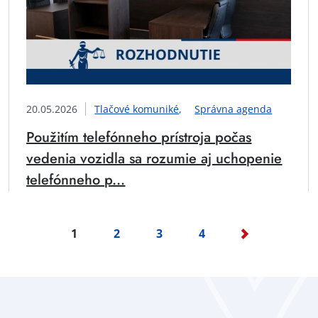
20.05.2026
Tlačové komuniké
Správna agenda
Použitím telefónneho prístroja počas
vedenia vozidla sa rozumie aj uchopenie
telefónneho p...
1
2
3
4