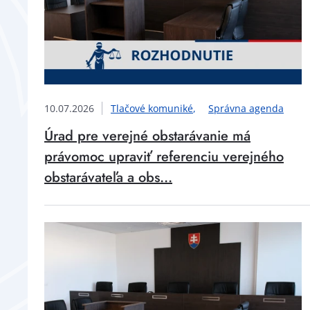
10.07.2026
Tlačové komuniké
Správna agenda
Úrad pre verejné obstarávanie má
právomoc upraviť referenciu verejného
obstarávateľa a obs...