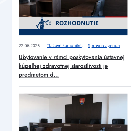
22.06.2026
Tlačové komuniké
Správna agenda
Ubytovanie v rámci poskytovania ústavnej
kúpeľnej zdravotnej starostlivosti je
predmetom d...