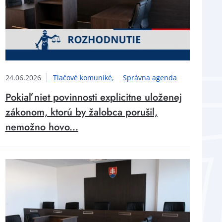
24.06.2026
Tlačové komuniké
Správna agenda
Pokiaľ niet povinnosti explicitne uloženej
zákonom, ktorú by žalobca porušil,
nemožno hovo...