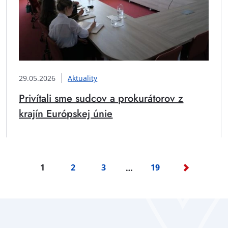
29.05.2026
Aktuality
Privítali sme sudcov a prokurátorov z
krajín Európskej únie
1
2
3
19
…