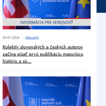
29.07.2026
Aktuality
Kolektív slovenských a českých autorov
začína písať prvú publikáciu mapujúcu
históriu a sú...