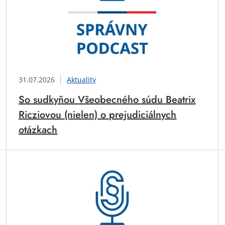
31.07.2026
Aktuality
So sudkyňou Všeobecného súdu Beatrix
Ricziovou (nielen) o prejudiciálnych
otázkach