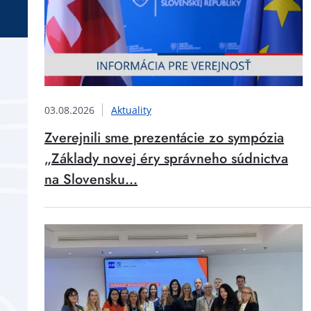
03.08.2026
Aktuality
Zverejnili sme prezentácie zo sympózia
„Základy novej éry správneho súdnictva
na Slovensku...