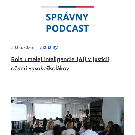
30.06.2026
Aktuality
Rola umelej inteligencie (AI) v justícii
očami vysokoškolákov